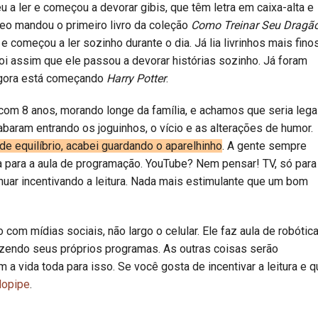
u a ler e começou a devorar gibis, que têm letra em caixa-alta e
 Leo mandou o primeiro livro da coleção
Como Treinar Seu Dragã
 começou a ler sozinho durante o dia. Já lia livrinhos mais fino
i assim que ele passou a devorar histórias sozinho. Já foram
agora está começando
Harry Potter
.
com 8 anos, morando longe da família, e achamos que seria lega
baram entrando os joguinhos, o vício e as alterações de humor.
 equilíbrio, acabei guardando o aparelhinho
. A gente sempre
a para a aula de programação. YouTube? Nem pensar! TV, só para
nuar incentivando a leitura. Nada mais estimulante que um bom
 com mídias sociais, não largo o celular. Ele faz aula de robótic
azendo seus próprios programas. As outras coisas serão
em a vida toda para isso. Se você gosta de incentivar a leitura e q
dopipe
.