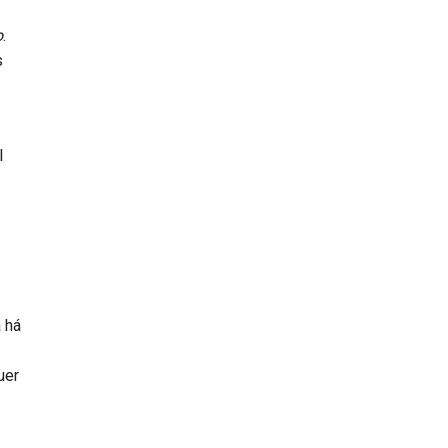
o
.
s
l
a há
uer