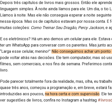
Depois três capítulos de livros mais grossos. Então ele aprende
linguagem simples. À noite ainda líamos para ele. Um dia, o tio
Líamos à noite. Mas ele não conseguia esperar a noite seguinte e
nessa época. Mas os de capítulos estavam por nossa conta. E fo
muitas coleções:
Como Treinar Seu Dragão
,
Percy Jackson
, e 
E os eletrônicos? Há um ano demos um celular para ele. Estava 
ter um WhatsApp para conversar com os parentes. Mas junto aca
“Larga esse celular, menino!”
Não conseguimos achar um ponto de
pode voltar atrás nas decisões. Ele tem computador, mas só us
filmes, sem comerciais, e nos fins de semana. Preferimos conti
livro.
Pode parecer totalmente fora da realidade, mas, olha, eu trabalho
quase três anos, começou a programação e, em breve, estará f
introduzidas aos poucos,
na hora certa e com supervisão
. Ele t
ver sugestões de livros, confira no Instagram a hashtag
#livros