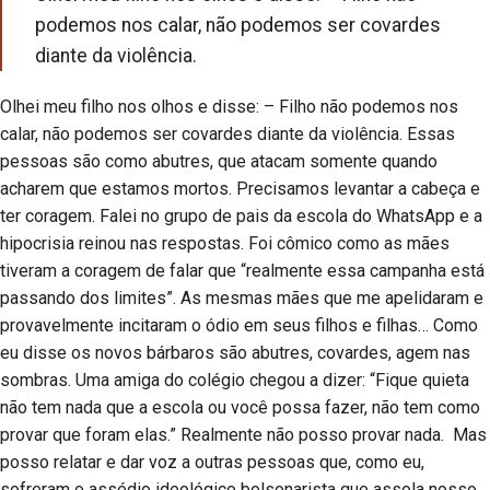
podemos nos calar, não podemos ser covardes
diante da violência.
Olhei meu filho nos olhos e disse: – Filho não podemos nos
calar, não podemos ser covardes diante da violência. Essas
pessoas são como abutres, que atacam somente quando
acharem que estamos mortos. Precisamos levantar a cabeça e
ter coragem. Falei no grupo de pais da escola do WhatsApp e a
hipocrisia reinou nas respostas. Foi cômico como as mães
tiveram a coragem de falar que “realmente essa campanha está
passando dos limites”. As mesmas mães que me apelidaram e
provavelmente incitaram o ódio em seus filhos e filhas… Como
eu disse os novos bárbaros são abutres, covardes, agem nas
sombras. Uma amiga do colégio chegou a dizer: “Fique quieta
não tem nada que a escola ou você possa fazer, não tem como
provar que foram elas.” Realmente não posso provar nada. Mas
posso relatar e dar voz a outras pessoas que, como eu,
sofreram o assédio ideológico bolsonarista que assola nosso