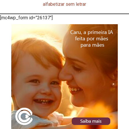
alfabetizar sem letrar
[mc4wp_form id=”26137″]