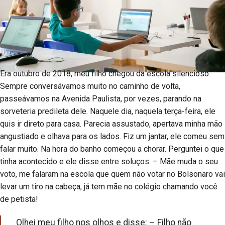
Era outubro de 2018, meu filho chegou da escola silencioso.
Sempre conversávamos muito no caminho de volta,
passeávamos na Avenida Paulista, por vezes, parando na
sorveteria predileta dele. Naquele dia, naquela terça-feira, ele
quis ir direto para casa. Parecia assustado, apertava minha mão
angustiado e olhava para os lados. Fiz um jantar, ele comeu sem
falar muito. Na hora do banho começou a chorar. Perguntei o que
tinha acontecido e ele disse entre soluços: – Mãe muda o seu
voto, me falaram na escola que quem não votar no Bolsonaro vai
levar um tiro na cabeça, já tem mãe no colégio chamando você
de petista!
Olhei meu filho nos olhos e disse: – Filho não