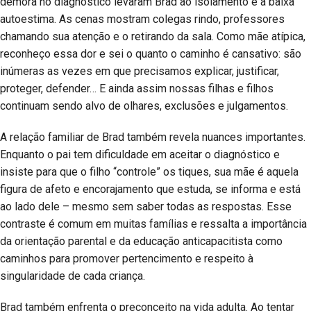
demora no diagnóstico levaram Brad ao isolamento e à baixa
autoestima. As cenas mostram colegas rindo, professores
chamando sua atenção e o retirando da sala. Como mãe atípica,
reconheço essa dor e sei o quanto o caminho é cansativo: são
inúmeras as vezes em que precisamos explicar, justificar,
proteger, defender… E ainda assim nossas filhas e filhos
continuam sendo alvo de olhares, exclusões e julgamentos.
A relação familiar de Brad também revela nuances importantes.
Enquanto o pai tem dificuldade em aceitar o diagnóstico e
insiste para que o filho “controle” os tiques, sua mãe é aquela
figura de afeto e encorajamento que estuda, se informa e está
ao lado dele – mesmo sem saber todas as respostas. Esse
contraste é comum em muitas famílias e ressalta a importância
da orientação parental e da educação anticapacitista como
caminhos para promover pertencimento e respeito à
singularidade de cada criança.
Brad também enfrenta o preconceito na vida adulta. Ao tentar