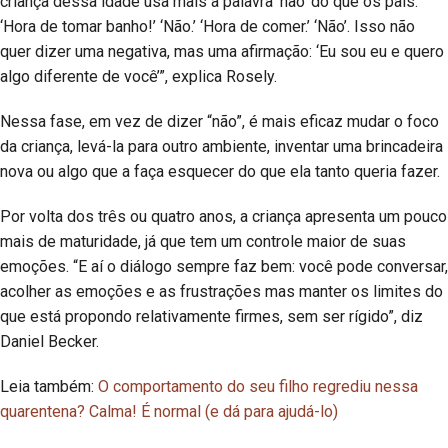
criança dessa idade usa mais a palavra ‘não’ do que os pais.
‘Hora de tomar banho!’ ‘Não.’ ‘Hora de comer.’ ‘Não’. Isso não
quer dizer uma negativa, mas uma afirmação: ‘Eu sou eu e quero
algo diferente de você’”, explica Rosely.
Nessa fase, em vez de dizer “não”, é mais eficaz mudar o foco
da criança, levá-la para outro ambiente, inventar uma brincadeira
nova ou algo que a faça esquecer do que ela tanto queria fazer.
Por volta dos três ou quatro anos, a criança apresenta um pouco
mais de maturidade, já que tem um controle maior de suas
emoções. “E aí o diálogo sempre faz bem: você pode conversar,
acolher as emoções e as frustrações mas manter os limites do
que está propondo relativamente firmes, sem ser rígido”, diz
Daniel Becker.
Leia também:
O comportamento do seu filho regrediu nessa
quarentena? Calma! É normal (e dá para ajudá-lo)