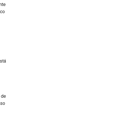
nte
nco
stá
 de
aso