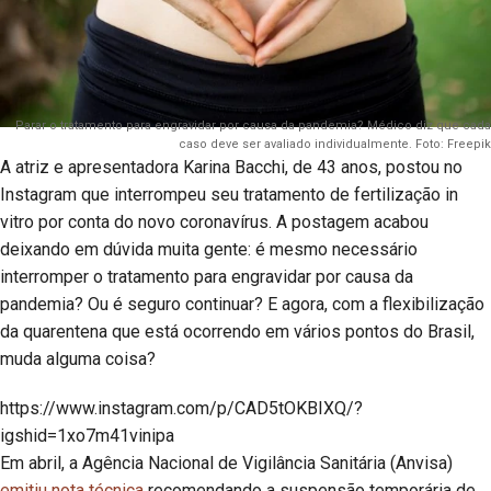
Parar o tratamento para engravidar por causa da pandemia? Médico diz que cada
caso deve ser avaliado individualmente. Foto: Freepik
A atriz e apresentadora Karina Bacchi, de 43 anos, postou no
Instagram que interrompeu seu tratamento de fertilização in
vitro por conta do novo coronavírus. A postagem acabou
deixando em dúvida muita gente: é mesmo necessário
interromper o tratamento para engravidar por causa da
pandemia? Ou é seguro continuar? E agora, com a flexibilização
da quarentena que está ocorrendo em vários pontos do Brasil,
muda alguma coisa?
https://www.instagram.com/p/CAD5tOKBIXQ/?
igshid=1xo7m41vinipa
Em abril, a Agência Nacional de Vigilância Sanitária (Anvisa)
emitiu nota técnica
recomendando a suspensão temporária de