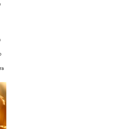
e
a
o
ra