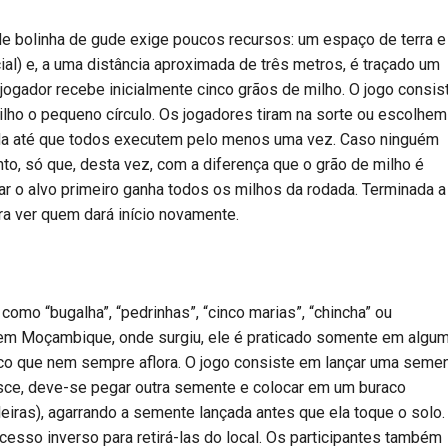
e bolinha de gude exige poucos recursos: um espaço de terra e
cial) e, a uma distância aproximada de três metros, é traçado um
jogador recebe inicialmente cinco grãos de milho. O jogo consis
milho o pequeno círculo. Os jogadores tiram na sorte ou escolhem
gada até que todos executem pelo menos uma vez. Caso ninguém
ento, só que, desta vez, com a diferença que o grão de milho é
ar o alvo primeiro ganha todos os milhos da rodada. Terminada a
ra ver quem dará início novamente.
omo “bugalha”, “pedrinhas”, “cinco marias”, “chincha” ou
, em Moçambique, onde surgiu, ele é praticado somente em algu
fico que nem sempre aflora. O jogo consiste em lançar uma seme
desce, deve-se pegar outra semente e colocar em um buraco
eiras), agarrando a semente lançada antes que ela toque o solo.
cesso inverso para retirá-las do local. Os participantes também