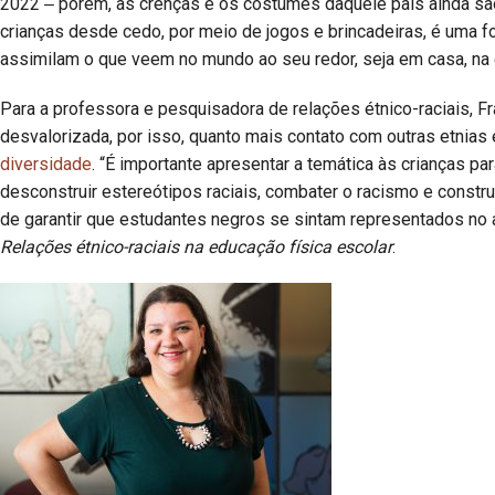
2022 ‒ porém, as crenças e os costumes daquele país ainda são 
crianças desde cedo, por meio de jogos e brincadeiras, é uma 
assimilam o que veem no mundo ao seu redor, seja em casa, na 
Para a professora e pesquisadora de relações étnico-raciais, Fr
desvalorizada, por isso, quanto mais contato com outras etnias e
diversidade
. “É importante apresentar a temática às crianças p
desconstruir estereótipos raciais, combater o racismo e constru
de garantir que estudantes negros se sintam representados no a
Relações étnico-raciais na educação física escolar
.