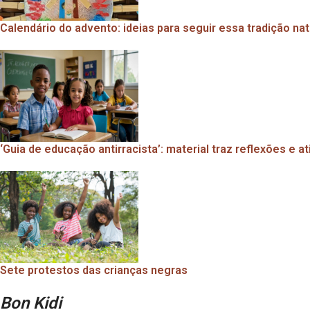
Calendário do advento: ideias para seguir essa tradição na
‘Guia de educação antirracista’: material traz reflexões e a
Sete protestos das crianças negras
Bon Kidi