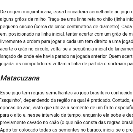
De origem moçambicana, essa brincadeira semelhante ao jogo d
alguns grãos de milho. Traça-se uma linha reta no chão (linha ini
pequeno círculo (cerca de cinco centímetros de diâmetro). Cada 
em, posicionado na linha inicial, tentar acertar com um grão de 
livremente a ordem para jogar e cada um tem direito a uma jo
acerte o grão no círculo, volta-se à sequência inicial de lançam
lançado de onde ele havia parado na jogada anterior. Quem acert
jogada, os competidores voltam à linha de partida e sorteiam pa
Matacuzana
Esse jogo tem regras semelhantes ao jogo brasileiro conhecido c
“saquinho”, dependendo da região na qual é praticado. Contudo
épocas do ano, visto que utiliza a semente de um fruto especí
para o alto e, nesse intervalo de tempo, enquanto ela sobe e 
previamente cavado no chão (o que não consta das regras brasil
Após ter colocado todas as sementes no buraco, inicia-se o pro