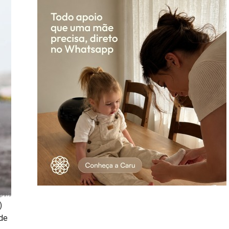
país
)
 de