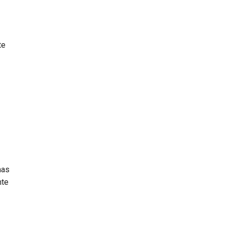
te
mas
nte