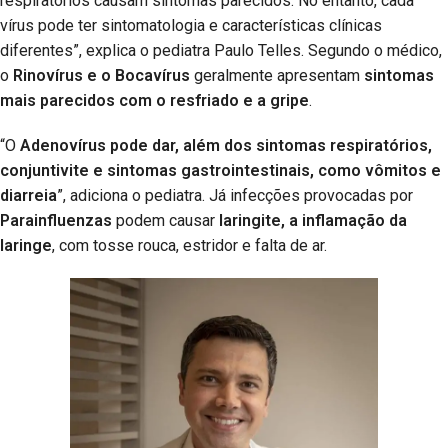
respiratórios causam sintomas parecidos. No entanto, cada
vírus pode ter sintomatologia e características clínicas
diferentes”, explica o pediatra Paulo Telles. Segundo o médico,
o
Rinovírus e o Bocavírus
geralmente apresentam
sintomas
mais parecidos com o resfriado e a gripe
.
“O
Adenovírus pode dar, além dos sintomas respiratórios,
conjuntivite e sintomas gastrointestinais, como vômitos e
diarreia
”, adiciona o pediatra. Já infecções provocadas por
Parainfluenzas
podem causar
laringite, a inflamação da
laringe
, com tosse rouca, estridor e falta de ar.