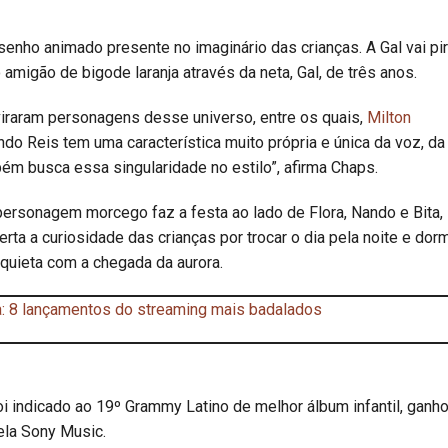
enho animado presente no imaginário das crianças. A Gal vai pir
amigão de bigode laranja através da neta, Gal, de três anos.
viraram personagens desse universo, entre os quais,
Milton
ando Reis tem uma característica muito própria e única da voz, da
bém busca essa singularidade no estilo”, afirma Chaps.
personagem morcego faz a festa ao lado de Flora, Nando e Bita,
ta a curiosidade das crianças por trocar o dia pela noite e dorm
quieta com a chegada da aurora.
: 8 lançamentos do streaming mais badalados
i indicado ao 19º Grammy Latino de melhor álbum infantil, ganh
pela Sony Music.