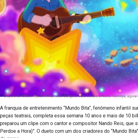
Depois de Milton Nascimento, Ivete Sangalo, Lulu Santos e Alceu Valença, agor
A franquia de entretenimento “Mundo Bita”, fenômeno infantil su
peças teatrais, completa essa semana 10 anos e mais de 10 bi
preparou um clipe com o cantor e compositor Nando Reis, que
Perdoe a Hora)”. O dueto com um dos criadores do “Mundo Bita”,