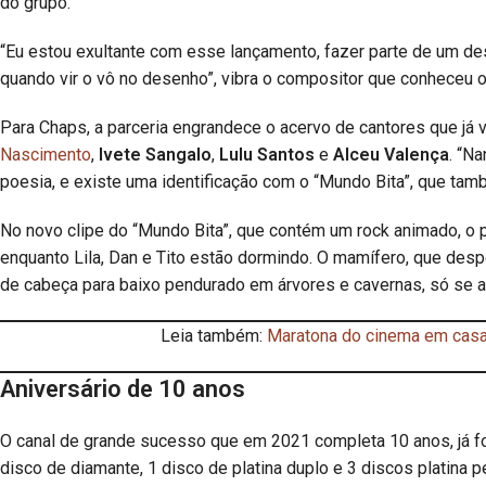
do grupo.
“Eu estou exultante com esse lançamento, fazer parte de um des
quando vir o vô no desenho”, vibra o compositor que conheceu o 
Para Chaps, a parceria engrandece o acervo de cantores que já 
Nascimento
,
Ivete Sangalo
,
Lulu Santos
e
Alceu Valença
. “N
poesia, e existe uma identificação com o “Mundo Bita”, que tam
No novo clipe do “Mundo Bita”, que contém um rock animado, o 
enquanto Lila, Dan e Tito estão dormindo. O mamífero, que desper
de cabeça para baixo pendurado em árvores e cavernas, só se a
Leia também:
Maratona do cinema em casa
Aniversário de 10 anos
O canal de grande sucesso que em 2021 completa 10 anos, já fo
disco de diamante, 1 disco de platina duplo e 3 discos platina 