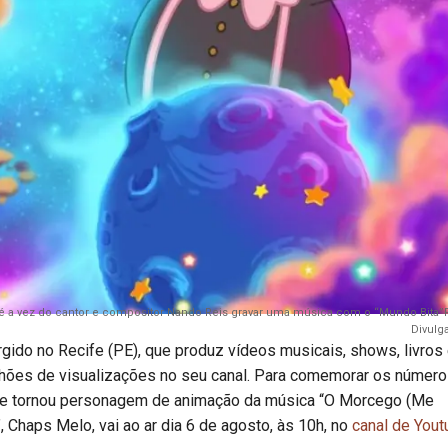
a é a vez do cantor e compositor Nando Reis gravar uma música com o “Mundo Bita”F
Divulg
rgido no Recife (PE), que produz vídeos musicais, shows, livros
lhões de visualizações no seu canal. Para comemorar os número
 se tornou personagem de animação da música “O Morcego (Me
 Chaps Melo, vai ao ar dia 6 de agosto, às 10h, no
canal de Yout