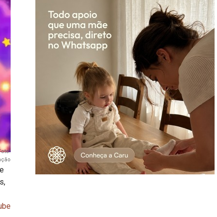
oto:
ação
 e
s,
ube