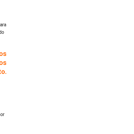
ara
do
dos
dos
to.
hor