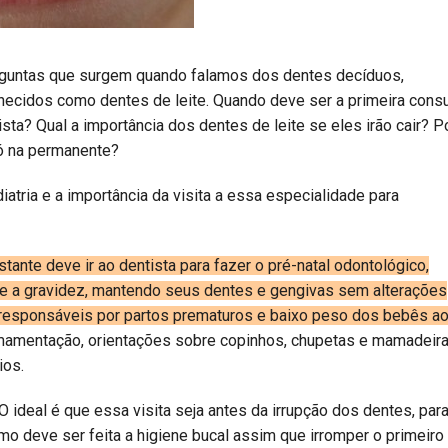
rguntas que surgem quando falamos dos dentes decíduos,
ecidos como dentes de leite. Quando deve ser a primeira consu
ista? Qual a importância dos dentes de leite se eles irão cair? P
só na permanente?
atria e a importância da visita a essa especialidade para
stante deve ir ao dentista para fazer o pré-natal odontológico,
te a gravidez, mantendo seus dentes e gengivas sem alterações
r responsáveis por partos prematuros e baixo peso dos bebês a
amamentação, orientações sobre copinhos, chupetas e mamadeira
ios.
 ideal é que essa visita seja antes da irrupção dos dentes, par
mo deve ser feita a higiene bucal assim que irromper o primeiro