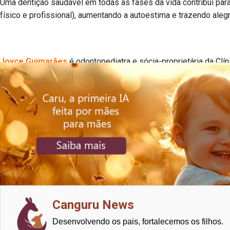
Uma dentição saudável em todas as fases da vida contribui para
físico e profissional), aumentando a autoestima e trazendo alegr
Joyce Guimarães
é odontopediatra e sócia-proprietária da Clín
Canguru News
Desenvolvendo os pais, fortalecemos os filhos.