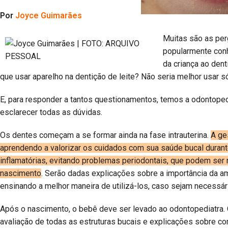
Por
Joyce Guimarães
Muitas são as pe
popularmente conh
da criança ao dent
que usar aparelho na dentição de leite? Não seria melhor usar 
E, para responder a tantos questionamentos, temos a odontopedi
esclarecer todas as dúvidas.
Os dentes começam a se formar ainda na fase intrauterina.
A ge
aprendendo a valorizar os cuidados com sua saúde bucal duran
inflamatórias, evitando problemas periodontais, que podem se
nascimento
. Serão dadas explicações sobre a importância da 
ensinando a melhor maneira de utilizá-los, caso sejam necessár
Após o nascimento, o bebê deve ser levado ao odontopediatra. O
avaliação de todas as estruturas bucais e explicações sobre co