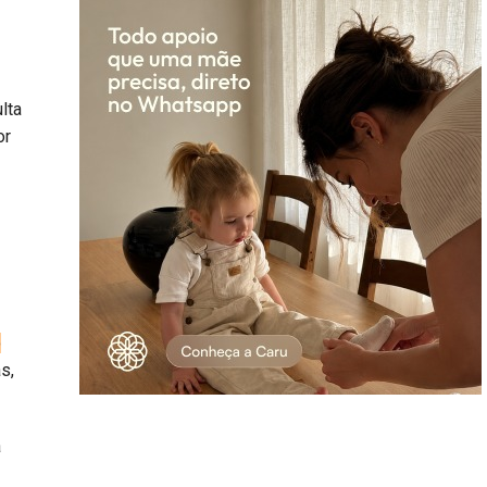
lta
or
o
s,
a