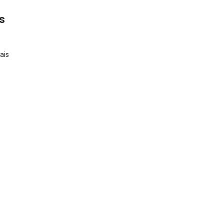
s
ais