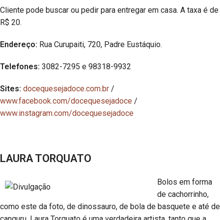
Cliente pode buscar ou pedir para entregar em casa. A taxa é de
R$ 20.
Endereço:
Rua Curupaiti, 720, Padre Eustáquio.
Telefones:
3082-7295 e 98318-9932
Sites:
docequesejadoce.com.br
/
www.facebook.com/docequesejadoce
/
www.instagram.com/docequesejadoce
LAURA TORQUATO
Bolos em forma
de cachorrinho,
como este da foto, de dinossauro, de bola de basquete e até de
canguru. Laura Torquato é uma verdadeira artista, tanto que a