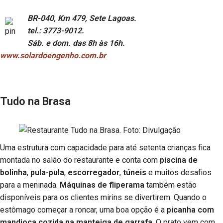
BR-040, Km 479, Sete Lagoas.
tel.: 3773-9012.
Sáb. e dom. das 8h às 16h.
www.solardoengenho.com.br
Tudo na Brasa
Uma estrutura com capacidade para até setenta crianças fica
montada no salão do restaurante e conta com
piscina de
bolinha
,
pula-pula
,
escorregador
,
túneis
e muitos desafios
para a meninada.
Máquinas de fliperama
também estão
disponíveis para os clientes mirins se divertirem. Quando o
estômago começar a roncar, uma boa opção é a
picanha com
mandioca cozida na manteiga de garrafa
. O prato vem com