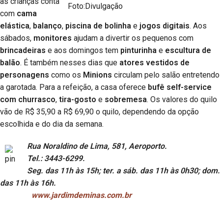
às crianças conta
com
cama
elástica
,
balanço
,
piscina de bolinha
e
jogos digitais
. Aos
sábados,
monitores
ajudam a divertir os pequenos com
brincadeiras
e aos domingos tem
pinturinha
e
escultura de
balão
. É também nesses dias que
atores vestidos de
personagens
como os
Minions
circulam pelo salão entretendo
a garotada. Para a refeição, a casa oferece
bufê self-service
com churrasco
,
tira-gosto
e
sobremesa
. Os valores do quilo
vão de R$ 35,90 a R$ 69,90 o quilo, dependendo da opção
escolhida e do dia da semana.
Rua Noraldino de Lima, 581, Aeroporto.
Tel.: 3443-6299.
Seg. das 11h às 15h; ter. a sáb. das 11h às 0h30; dom.
das 11h às 16h.
www.jardimdeminas.com.br