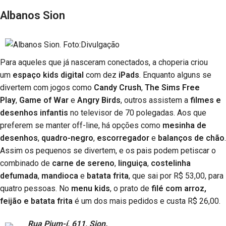
Albanos Sion
Para aqueles que já nasceram conectados, a choperia criou
um
espaço kids digital
com dez
iPads
. Enquanto alguns se
divertem com jogos como
Candy Crush
,
The Sims Free
Play
,
Game of War
e
Angry Birds
, outros assistem a
filmes e
desenhos infantis
no televisor de 70 polegadas. Aos que
preferem se manter off-line, há opções como
mesinha de
desenhos
,
quadro-negro
,
escorregador
e
balanços de chão
.
Assim os pequenos se divertem, e os pais podem petiscar o
combinado de
carne de sereno
,
linguiça
,
costelinha
defumada
,
mandioca
e
batata frita
, que sai por R$ 53,00, para
quatro pessoas. No
menu kids
, o prato de
filé com arroz,
feijão e batata frita
é um dos mais pedidos e custa R$ 26,00.
Rua Pium-í, 611, Sion.