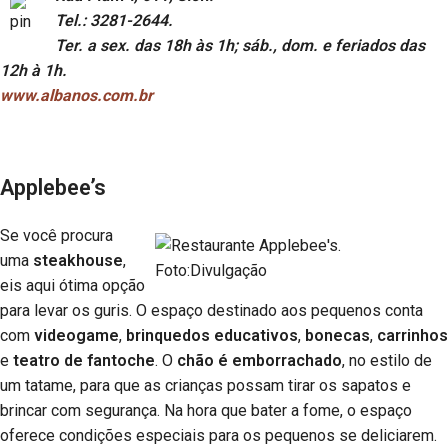
Tel.: 3281-2644.
Ter. a sex. das 18h às 1h; sáb., dom. e feriados das
12h à 1h.
www.albanos.com.br
Applebee’s
Se você procura
uma
steakhouse
,
eis aqui ótima opção
para levar os guris. O espaço destinado aos pequenos conta
com
videogame
,
brinquedos educativos
,
bonecas
,
carrinhos
e
teatro de fantoche
. O
chão é emborrachado
, no estilo de
um tatame, para que as crianças possam tirar os sapatos e
brincar com segurança. Na hora que bater a fome, o espaço
oferece condições especiais para os pequenos se deliciarem.