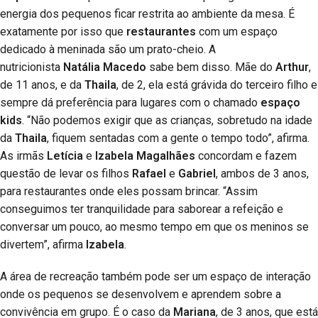
energia dos pequenos ficar restrita ao ambiente da mesa. É
exatamente por isso que
restaurantes
com um espaço
dedicado à meninada são um prato-cheio. A
nutricionista
Natália Macedo
sabe bem disso. Mãe do
Arthur
,
de 11 anos, e da
Thaila
, de 2, ela está grávida do terceiro filho e
sempre dá preferência para lugares com o chamado
espaço
kids
. “Não podemos exigir que as crianças, sobretudo na idade
da
Thaila
, fiquem sentadas com a gente o tempo todo”, afirma.
As irmãs
Letícia
e
Izabela Magalhães
concordam e fazem
questão de levar os filhos
Rafael
e
Gabriel
, ambos de 3 anos,
para restaurantes onde eles possam brincar. “Assim
conseguimos ter tranquilidade para saborear a refeição e
conversar um pouco, ao mesmo tempo em que os meninos se
divertem”, afirma
Izabela
.
A área de recreação também pode ser um espaço de interação
onde os pequenos se desenvolvem e aprendem sobre a
convivência em grupo. É o caso da
Mariana
, de 3 anos, que está