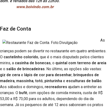
dom. e feriados das 12h às 22h30.
www.boivindo.com.br
Faz de Conta
As
crianças podem se divertir no restaurante em quatro ambientes.
O
castelinho colorido
, que é o mais disputado pelos clientes
mirins, a
casinha de bonecas
, o
quintal com terreno de areia
e o
salão de brincadeiras
. No último, as opções são vastas:
giz de cera
e
lápis de cor para desenhar
,
brinquedos de
madeira
,
massinha
,
totó
,
pinturinha
e
esculturas de balão
.
Aos sábados e domingos,
recreadores
ajudam a entreter as
crianças. O
bufê
, com opções de comida mineira, custa de R$
53,00 a R$ 73,00 para os adultos, dependendo do dia da
semana. Já os pequenos de até 12 anos saboreiam os pratos