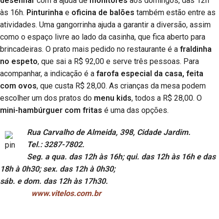
desenhar
com a ajuda de
monitores
aos domingos, das 12h
às 16h.
Pinturinha
e
oficina de balões
também estão entre as
atividades. Uma gangorrinha ajuda a garantir a diversão, assim
como o espaço livre ao lado da casinha, que fica aberto para
brincadeiras. O prato mais pedido no restaurante é a
fraldinha
no espeto
, que sai a R$ 92,00 e serve três pessoas. Para
acompanhar, a indicação é a
farofa especial da casa, feita
com ovos
, que custa R$ 28,00. As crianças da mesa podem
escolher um dos pratos do
menu kids
, todos a R$ 28,00. O
mini-hambúrguer com fritas
é uma das opções.
Rua Carvalho de Almeida, 398, Cidade Jardim.
Tel.: 3287-7802.
Seg. a qua. das 12h às 16h; qui. das 12h às 16h e das
18h à 0h30; sex. das 12h à 0h30;
sáb. e dom. das 12h às 17h30.
www.vitelos.com.br