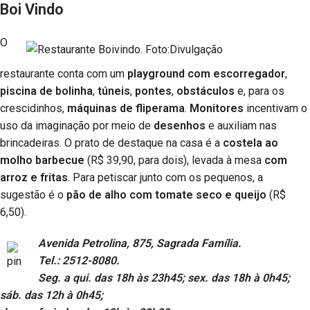
Boi Vindo
O
restaurante conta com um
playground
com escorregador
,
piscina de bolinha
,
túneis
,
pontes
,
obstáculos
e, para os
crescidinhos,
máquinas de fliperama
.
Monitores
incentivam o
uso da imaginação por meio de
desenhos
e auxiliam nas
brincadeiras. O prato de destaque na casa é a
costela ao
molho barbecue
(R$ 39,90, para dois), levada à mesa
com
arroz e fritas
. Para petiscar junto com os pequenos, a
sugestão é o
pão de alho com tomate seco e queijo
(R$
6,50).
Avenida Petrolina, 875, Sagrada Família.
Tel.: 2512-8080.
Seg. a qui. das 18h às 23h45; sex. das 18h à 0h45;
sáb. das 12h à 0h45;