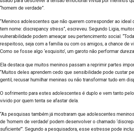
usado para descrever a tensão emocional vivida por meninos q
“homem de verdade”.
“Meninos adolescentes que não querem corresponder ao ideal d
tem nome: discrepancy stress”, escreveu. Segundo Ligia, muit
vulnerabilidade podem ameaçar seu pertencimento social. “Toda
respeitoso, seja com a família ou com os amigos, a chance de 
Como se fosse algo ‘esquisito’, um garoto não performar dureza,
Ela destaca que muitos meninos passam a reprimir partes impor
“Muitos deles aprendem cedo que sensibilidade pode custar per
gentil, recusar humilhar meninas ou não transformar tudo em dis
O sofrimento para estes adolescentes é duplo e vem tanto pelos
vivido por quem tenta se afastar dela.
“As pesquisas também já mostraram que adolescentes meninos
de ‘homem de verdade’ podem desenvolver o chamado ‘discrepan
suficiente’”. Segundo a pesquisadora, esse estresse pode incl