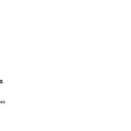
s
ais