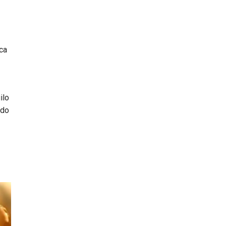
ca
ilo
ndo