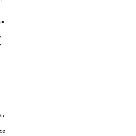
m
que
e
.
.
do
 de