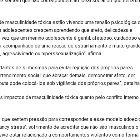
ue sentem que não correspondem ao ideal social do que seria u
e masculinidade tóxica estão vivendo uma tensão psicológica 
os adolescentes crescem aprendendo que afeto, delicadeza e
 vez que um menino adolescente é gentil, afetuoso, cuidadoso 
vir acompanhado de uma reação de estranhamento é muito grande
 agressividade ou hiperssexualização”, afirma.
tantes de si mesmos para evitar rejeição dos próprios pares.
tencimento social: que abraçar demais, demonstrar afeto, ser
puta pode colocá-los sob vigilância dos próprios pares”, detalha
 impactos da masculinidade tóxica quanto pelo conflito interno
 que sentem pressão para corresponder a esse modelo adoeci
cy stress’: sofrimento de acreditar que não são ‘masculinos o
usive estar relacionado a comportamentos violentos como forma