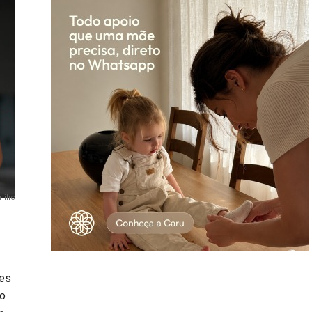
ific
des
mo