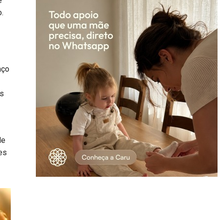
e
.
aço
as
le
es