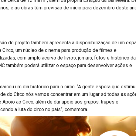
 de cerca de 12 mil m², além da própria Estação da Gameleira. D
nos, e as obras têm previsão de início para dezembro deste ano
evisão do projeto também apresenta a disponibilização de um esp
de Circo, um núcleo de cinema para produção de filmes e
izadas, com amplo acervo de livros, jornais, fotos e histórico d
 FMC também poderá utilizar o espaço para desenvolver ações e
arcou um dia histórico para o circo. “A gente espera que estimu
ade do Circo nós vamos concentrar em um lugar só todas as açõ
 Apoio ao Circo, além de dar apoio aos grupos, trupes e
cendo a luta do circo no país”, comemora.