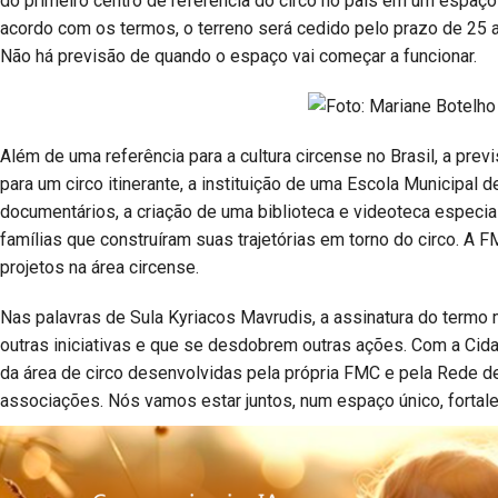
do primeiro centro de referência do circo no país em um espaço
acordo com os termos, o terreno será cedido pelo prazo de 25 a
Não há previsão de quando o espaço vai começar a funcionar.
Além de uma referência para a cultura circense no Brasil, a pr
para um circo itinerante, a instituição de uma Escola Municipal 
documentários, a criação de uma biblioteca e videoteca especial
famílias que construíram suas trajetórias em torno do circo. A
projetos na área circense.
Nas palavras de Sula Kyriacos Mavrudis, a assinatura do termo m
outras iniciativas e que se desdobrem outras ações. Com a Cid
da área de circo desenvolvidas pela própria FMC e pela Rede de
associações. Nós vamos estar juntos, num espaço único, fortale