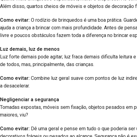
Além disso, quartos cheios de móveis e objetos de decoração f
Como evitar:
O rodízio de brinquedos é uma boa prática. Guarde
ajuda a criança a brincar com mais profundidade. Antes de pens
livre e poucos obstáculos fazem toda a diferença no brincar es
Luz demais, luz de menos
Luz forte demais pode agitar; luz fraca demais dificulta leitura 
de todos, mas, principalmente, das crianças.
Como evitar:
Combine luz geral suave com pontos de luz indireta 
a desacelerar.
Negligenciar a segurança
Tomadas expostas, móveis sem fixação, objetos pesados em pra
maiores, viu?
Como evitar:
Dê uma geral e pense em tudo o que poderia ser u
decorativos frágeis ou pesados ao alcance. Segurança não é exa