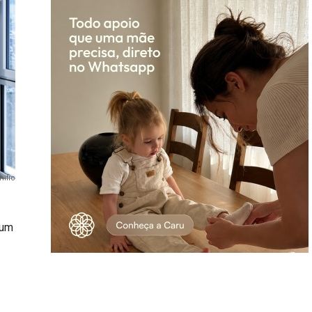
nific
 um