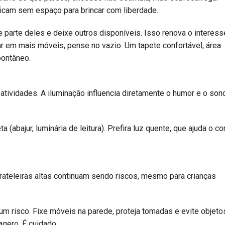
icam sem espaço para brincar com liberdade.
 parte deles e deixe outros disponíveis. Isso renova o interess
ar em mais móveis, pense no vazio. Um tapete confortável, área
pontâneo.
e atividades. A iluminação influencia diretamente o humor e o son
(abajur, luminária de leitura). Prefira luz quente, que ajuda o co
teleiras altas continuam sendo riscos, mesmo para crianças
m risco. Fixe móveis na parede, proteja tomadas e evite objeto
gero. É cuidado.