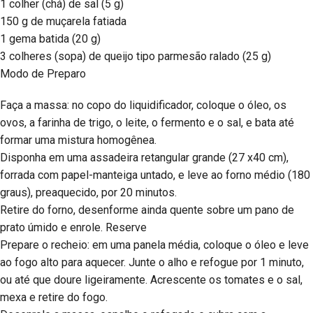
1 colher (chá) de sal (5 g)
150 g de muçarela fatiada
1 gema batida (20 g)
3 colheres (sopa) de queijo tipo parmesão ralado (25 g)
Modo de Preparo
Faça a massa: no copo do liquidificador, coloque o óleo, os
ovos, a farinha de trigo, o leite, o fermento e o sal, e bata até
formar uma mistura homogênea.
Disponha em uma assadeira retangular grande (27 x40 cm),
forrada com papel-manteiga untado, e leve ao forno médio (180
graus), preaquecido, por 20 minutos.
Retire do forno, desenforme ainda quente sobre um pano de
prato úmido e enrole. Reserve
Prepare o recheio: em uma panela média, coloque o óleo e leve
ao fogo alto para aquecer. Junte o alho e refogue por 1 minuto,
ou até que doure ligeiramente. Acrescente os tomates e o sal,
mexa e retire do fogo.