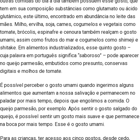
outras comidas do dia a dia também possuem esse gosto, que
tem em sua composição substâncias como glutamato ou ácido
glutâmico, este último, encontrado em abundância no leite das
mães. Milho, ervilha, soja, carnes, cogumelos e vegetais como
tomate, brócolis, espinafre e cenoura também realçam o gosto
umami, assim como frutos do mar e cogumelos como shimeji e
shitake. Em alimentos industrializados, esse quinto gosto –
cuja palavra em português significa “saboroso” – pode aparecer
no queijo parmesão, embutidos como presunto, conservas
digitais e molhos de tomate.
É possível perceber o gosto umami quando ingerimos alguns
alimentos que aumentam a nossa salivação e permanecem no
paladar por mais tempo, depois que engolimos a comida. O
queijo parmesão, por exemplo. Após sentir o gosto salgado do
queijo, é possível sentir um gosto mais suave e que permanece
na boca por mais tempo. Esse é o gosto umami.
Para as crianças, ter acesso aos cinco gostos, desde cedo,