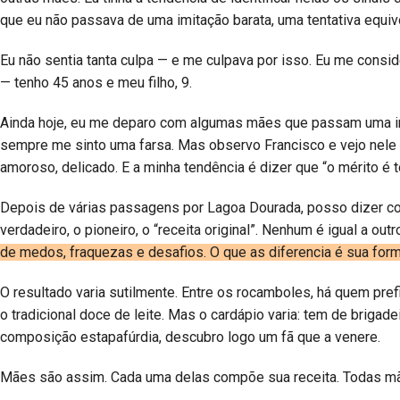
que eu não passava de uma imitação barata, uma tentativa equi
Eu não sentia tanta culpa — e me culpava por isso. Eu me consi
— tenho 45 anos e meu filho, 9.
Ainda hoje, eu me deparo com algumas mães que passam uma im
sempre me sinto uma farsa. Mas observo Francisco e vejo nel
amoroso, delicado. E a minha tendência é dizer que “o mérito é 
Depois de várias passagens por Lagoa Dourada, posso dizer com 
verdadeiro, o pioneiro, o “receita original”. Nenhum é igual a o
de medos, fraquezas e desafios. O que as diferencia é sua form
O resultado varia sutilmente. Entre os rocamboles, há quem pref
o tradicional doce de leite. Mas o cardápio varia: tem de briga
composição estapafúrdia, descubro logo um fã que a venere.
Mães são assim. Cada uma delas compõe sua receita. Todas mães