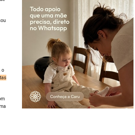
sou
 o
tas
com
uma