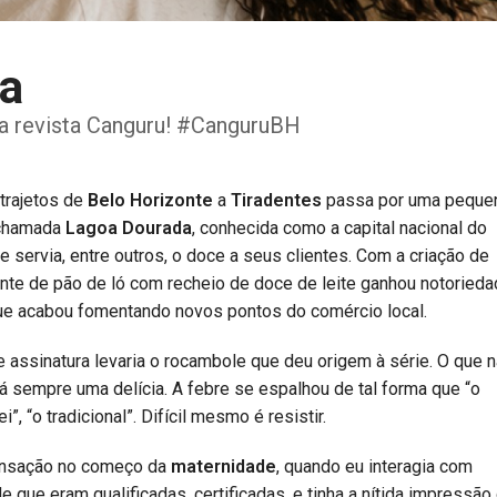
a
 da revista Canguru! #CanguruBH
trajetos de
Belo Horizonte
a
Tiradentes
passa por uma peque
 chamada
Lagoa Dourada
, conhecida como a capital nacional do
servia, entre outros, o doce a seus clientes. Com a criação de
ente de pão de ló com recheio de doce de leite ganhou notoried
s que acabou fomentando novos pontos do comércio local.
 assinatura levaria o rocambole que deu origem à série. O que 
 sempre uma delícia. A febre se espalhou de tal forma que “o
, “o tradicional”. Difícil mesmo é resistir.
sensação no começo da
maternidade
, quando eu interagia com
de que eram qualificadas, certificadas, e tinha a nítida impressão