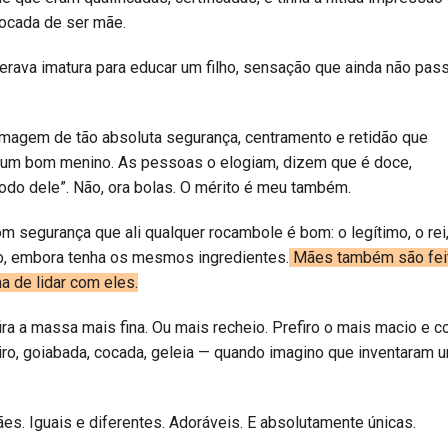
vocada de ser mãe.
derava imatura para educar um filho, sensação que ainda não pas
agem de tão absoluta segurança, centramento e retidão que
e um bom menino. As pessoas o elogiam, dizem que é doce,
todo dele”. Não, ora bolas. O mérito é meu também.
segurança que ali qualquer rocambole é bom: o legítimo, o rei,
utro, embora tenha os mesmos ingredientes.
Mães também são fei
a de lidar com eles.
ira a massa mais fina. Ou mais recheio. Prefiro o mais macio e 
deiro, goiabada, cocada, geleia — quando imagino que inventaram 
. Iguais e diferentes. Adoráveis. E absolutamente únicas.