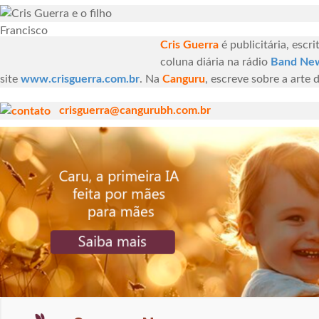
Cris Guerra
é publicitária, esc
coluna diária na rádio
Band Ne
site
www.crisguerra.com.br
. Na
Canguru
, escreve sobre a arte
crisguerra@cangurubh.com.br