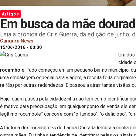
Artigos
Em busca da mãe dourad
Leia a crônica de Cris Guerra, da edição de junho,
Canguru News
15/06/2016 - 00:00
Um dos 
cidade
rocambole
. Tudo começou em um pequeno bar no município, que 
uma embalagem especial para viagem, a receita feita originalm
(e fãs) por outras redondezas. E passou a atrair tantas visita
Hoje, quem passa pela cidadezinha não tem como identificar que
é motivo para preocupação: em qualquer ponto de venda ele será
legítimo rocambole” concorre com “o famoso”, “o delicioso”, “o rei”
A história dos rocamboles de Lagoa Dourada lembra a minha 
outras mães. Eu tinha a tendência de identificar nelas os sinais 