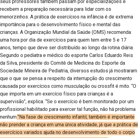
seus professores também passam por especializações e
recebem a preparação necessária para lidar com os
menorzinhos. A prática de exercícios na infância é de extrema
importância para o desenvolvimento físico e mental das
crianças. A Organização Mundial da Saúde (OMS) recomenda
uma hora por dia de exercícios para quem tem entre 5 e 17
anos, tempo que deve ser distribuído ao longo da rotina diária.
Segundo o pediatra e médico do esporte Carlos Eduardo Reis
da Silva, presidente do Comitê de Medicina do Esporte da
Sociedade Mineira de Pediatria, diversos estudos já mostraram
que o que se pensa a respeito da interrupção do crescimento
causada por exercícios como musculação ou crossfit é mito. “O
que importa em um exercício físico para crianças é a
supervisão”, explica. “Se o exercício é bem monitorado por um
profissional habilitado para exercer tal função, não há problema
nenhum.
”Na fase de crescimento infantil, também é importante
não prender a criança em uma única atividade, já que a prática de
exercícios variados ajuda no desenvolvimento de todo o corpo