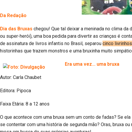
Da Redação
Dia das Bruxas
chegou! Que tal deixar a meninada no clima da d
ou super-herói), uma boa pedida para divertir as crianças é conta
de assinatura de livros infantis no Brasil, separou
cinco livrinho
historinhas que trazem monstros e uma bruxinha muito simpátic
Era uma vez… uma bruxa
Autor: Carla Chaubet
Editora: Pipoca
Faixa Etária: 8 a 12 anos
O que acontece com uma bruxa sem um conto de fadas? Se ela se
se contentar com uma história de segunda mão? Oras, bruxa ou nã
mesa em busca de suas próprias aventuras!