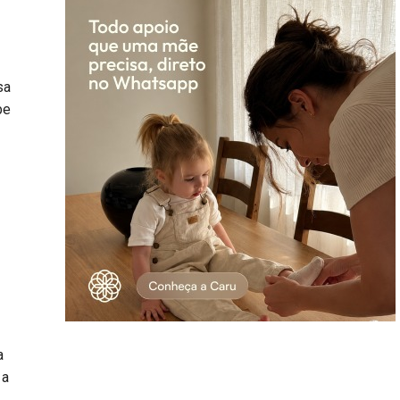
sa
be
a
 a