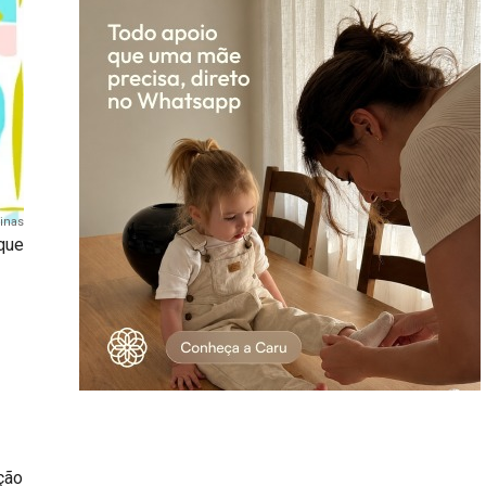
inas
 que
ção