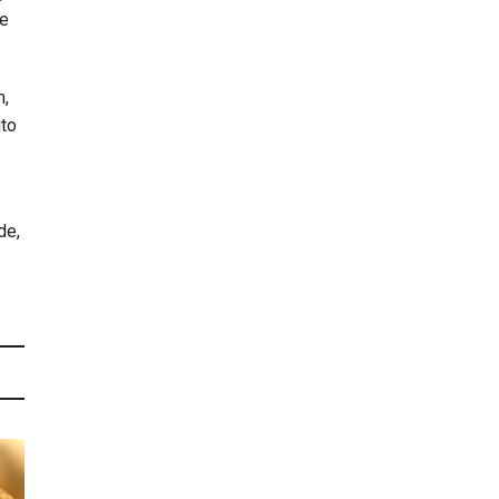
de
m,
ito
de,