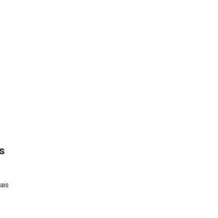
s
ais