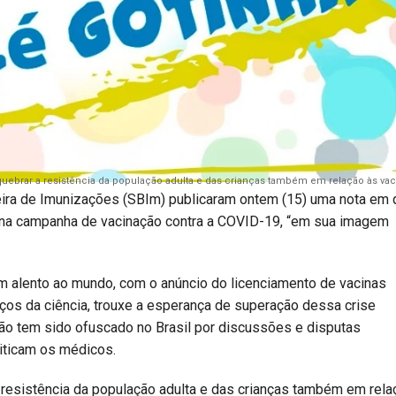
quebrar a resistência da população adulta e das crianças também em relação às vac
leira de Imunizações (SBIm) publicaram ontem (15) uma nota em
a na campanha de vacinação contra a COVID-19, “em sua imagem
m alento ao mundo, com o anúncio do licenciamento de vacinas
nços da ciência, trouxe a esperança de superação dessa crise
ção tem sido ofuscado no Brasil por discussões e disputas
riticam os médicos.
 resistência da população adulta e das crianças também em rela