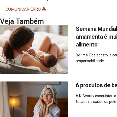
COMUNICAR ERRO
Veja Também
Semana Mundial 
amamenta é muito
alimento”
De 1º a 7 de agosto, a 
responsabilidade...
6 produtos de b
A K-Beauty conquistou o
focada na saúde da pele..