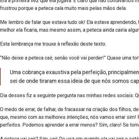
Era a primeira vez que ela jogava. E claro que não contávamos 
frustrou porque a peteca caía muito mais pelas mãos dela.
Me lembro de falar que estava tudo ok! Ela estava aprendendo,
melhor ela ficaria, mas mesmo assim, a peteca ainda cairia alg
Esta lembrança me trouxe à reflexão deste texto.
“Não deixe a peteca cair, senão você vai perder!” Quase uma t
Uma cobrança exaustiva pela perfeição, principalmen
sei de onde tiraram essa ideia de que nós somos capa
Dia desses fiz a seguinte pergunta nas minhas redes sociais: 
O medo de errar, de falhar, de fracassar na criação dos filhos, 
que, mesmo com as melhores intenções, nós vamos errar sim!
perfeitos. Podemos aprender a errar menos? Sim, claro! Se t
A peteca vai cair? Sim, vai! De vez em quando ela vai cair e est