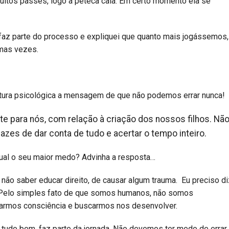
muitos passes, logo a peteca caía. Em certo momento ela se
 faz parte do processo e expliquei que quanto mais jogássemos,
umas vezes.
ortura psicológica a mensagem de que não podemos errar nunca!
te para nós, com relação à criação dos nossos filhos. Nã
zes de dar conta de tudo e acertar o tempo inteiro.
Qual o seu maior medo? Advinha a resposta…
de não saber educar direito, de causar algum trauma. Eu preciso d
 Pelo simples fato de que somos humanos, não somos
omarmos consciência e buscarmos nos desenvolver.
á tudo bem, faz parte da jornada. Não devemos ter medo de errar.