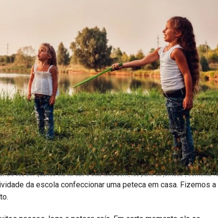
 vai! De vez em quando ela vai cair e está tudo bem, faz parte da jornada”, comenta 
tividade da escola confeccionar uma peteca em casa. Fizemos a
ato.