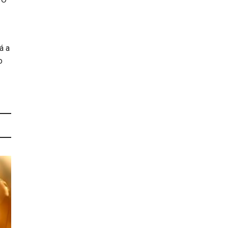
á a
o