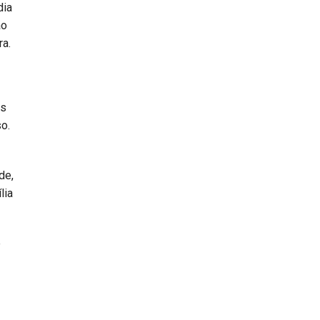
dia
ão
ra.
as
o.
de,
lia
e