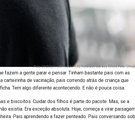
Pais dedicam em média 1,62 hora por dia aos filhos Foto: Uns
que fazem a gente parar e pensar. Tinham bastante pais com as
 carteirinha de vacinação, pais correndo atrás de criança que
 a ficha. Tem algo diferente acontecendo. E não é pouca coisa.
as e biscoitos. Cuidar dos filhos é parte do pacote. Mas, se a
ão existia. Era exceção absoluta. Hoje, começa a virar paisagem
ncheira. Pais aprendendo a fazer penteado. Pais conversando so