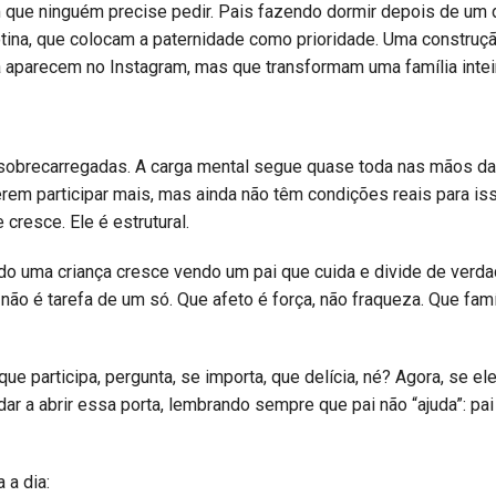
m que ninguém precise pedir. Pais fazendo dormir depois de um 
otina, que colocam a paternidade como prioridade. Uma construç
a aparecem no Instagram, mas que transformam uma família intei
 sobrecarregadas. A carga mental segue quase toda nas mãos d
rem participar mais, mas ainda não têm condições reais para iss
cresce. Ele é estrutural.
o uma criança cresce vendo um pai que cuida e divide de verda
ão é tarefa de um só. Que afeto é força, não fraqueza. Que famí
que participa, pergunta, se importa, que delícia, né? Agora, se el
dar a abrir essa porta, lembrando sempre que pai não “ajuda”: pai
 a dia: