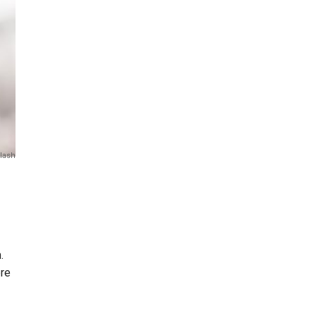
plash
.
bre