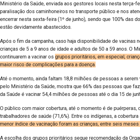
Ministério da Saúde, enviada aos gestores locais nesta terça-f
paralisação dos caminhoneiros no transporte público e nos ate
encerrar nesta sexta-feira (1º de junho), sendo que 100% das do
estão devidamente abastecidos.
Após o fim da campanha, caso haja disponibilidade de vacinas n
crianças de 5 a 9 anos de idade e adultos de 50 a 59 anos. O M
continuarem a vacinar os
grupos prioritários, em especial, cri
maior risco de complicações para a doença.
Até o momento, ainda faltam 18,8 milhões de pessoas a serem va
pelo Ministério da Saúde, mostra que 66% das pessoas que fazem
da Saúde é vacinar 54,4 milhões de pessoas até o dia 15 de jun
O público com maior cobertura, até o momento é de puérperas, 
trabalhadores de saúde (71,6%). Entre os indígenas, a cobertur
menor índice de vacinação foram as crianças, entre seis meses 
A escolha dos grupos prioritários segue recomendação da Org