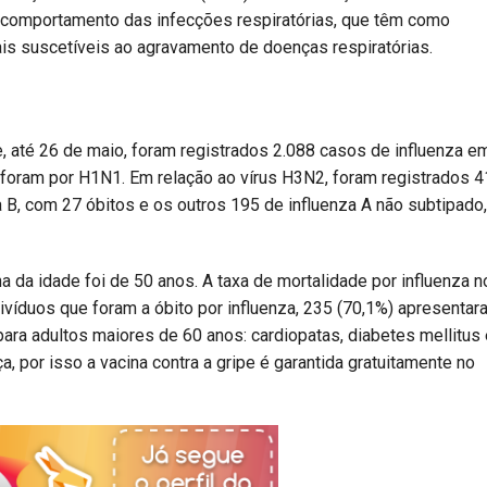
 comportamento das infecções respiratórias, que têm como
ais suscetíveis ao agravamento de doenças respiratórias.
e, até 26 de maio, foram registrados 2.088 casos de influenza e
s foram por H1N1. Em relação ao vírus H3N2, foram registrados 
 B, com 27 óbitos e os outros 195 de influenza A não subtipado,
a da idade foi de 50 anos. A taxa de mortalidade por influenza n
ivíduos que foram a óbito por influenza, 235 (70,1%) apresentar
ra adultos maiores de 60 anos: cardiopatas, diabetes mellitus 
 por isso a vacina contra a gripe é garantida gratuitamente no