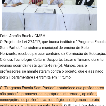
Foto: Abraão Bruck / CMBH
O Projeto de Lei 274/17, que busca instituir o “Programa Escola
Sem Partido” no sistema municipal de ensino de Belo
Horizonte, recebeu parecer contrário da Comissão de Educação,
Ciência, Tecnologia, Cultura, Desporto, Lazer e Turismo durante
reunião ocorrida nesta quinta-feira (5). Alunos, pais e
professores se manifestaram contra o projeto, que é assinado
por 21 parlamentares e tramita em 1º turno.
O “Programa Escola Sem Partido” estabelece que professores
não poderão promover seus próprios interesses, opiniões,
concepções ou preferências ideológicas, religiosas, morais,
políticas e partidárias em sala de aula
. O PL também determina