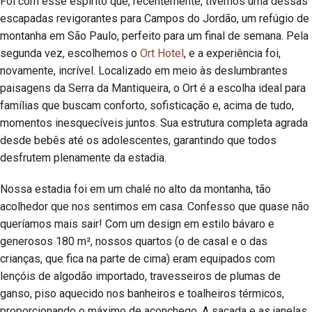
Foi com esse espírito que, recentemente, tivemos uma dessas
escapadas revigorantes para Campos do Jordão, um refúgio de
montanha em São Paulo, perfeito para um final de semana. Pela
segunda vez, escolhemos o
Ort Hotel
, e a experiência foi,
novamente, incrível. Localizado em meio às deslumbrantes
paisagens da Serra da Mantiqueira, o Ort é a escolha ideal para
famílias que buscam conforto, sofisticação e, acima de tudo,
momentos inesquecíveis juntos. Sua estrutura completa agrada
desde bebês até os adolescentes, garantindo que todos
desfrutem plenamente da estadia.
Nossa estadia foi em um chalé no alto da montanha, tão
acolhedor que nos sentimos em casa. Confesso que quase não
queríamos mais sair! Com um design em estilo bávaro e
generosos 180 m², nossos quartos (o de casal e o das
crianças, que fica na parte de cima) eram equipados com
lençóis de algodão importado, travesseiros de plumas de
ganso, piso aquecido nos banheiros e toalheiros térmicos,
proporcionando o máximo de aconchego. A sacada e as janelas