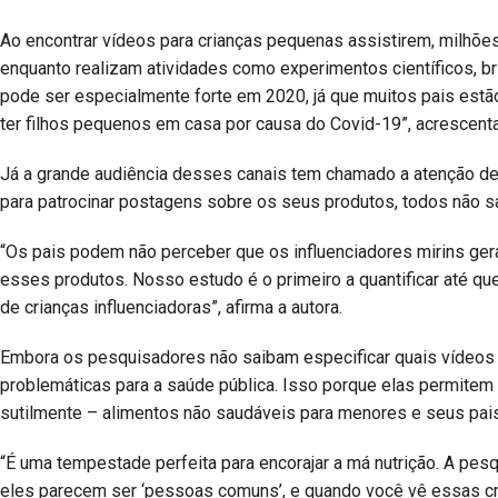
Ao encontrar vídeos para crianças pequenas assistirem, milhões 
enquanto realizam atividades como experimentos científicos, br
pode ser especialmente forte em 2020, já que muitos pais estão
ter filhos pequenos em casa por causa do Covid-19”, acrescent
Já a grande audiência desses canais tem chamado a atenção d
para patrocinar postagens sobre os seus produtos, todos não s
“Os pais podem não perceber que os influenciadores mirins ge
esses produtos. Nosso estudo é o primeiro a quantificar até q
de crianças influenciadoras”, afirma a autora.
Embora os pesquisadores não saibam especificar quais vídeos
problemáticas para a saúde pública. Isso porque elas permite
sutilmente – alimentos não saudáveis para menores e seus pais
“É uma tempestade perfeita para encorajar a má nutrição. A pe
eles parecem ser ‘pessoas comuns’, e quando você vê essas c