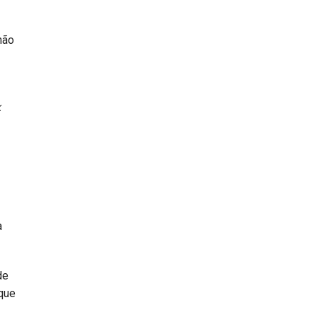
não
k
a
de
que