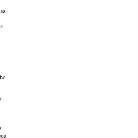
das
de
s
ube
s
e
ece