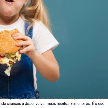
Presença de agrotóxicos em alimentos e riscos dos ultraprocessados despertam al
ando crianças a desenvolver maus hábitos alimentares. É o que