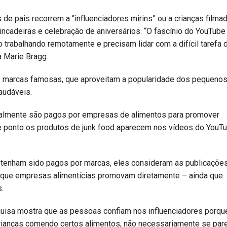
de pais recorrem a “influenciadores mirins” ou a crianças filma
incadeiras e celebração de aniversários. “O fascínio do YouTube
 trabalhando remotamente e precisam lidar com a difícil tarefa 
a Marie Bragg.
e marcas famosas, que aproveitam a popularidade dos pequeno
audáveis.
ralmente são pagos por empresas de alimentos para promover
ue ponto os produtos de junk food aparecem nos vídeos do YouT
 tenham sido pagos por marcas, eles consideram as publicaçõe
m que empresas alimentícias promovam diretamente – ainda que
.
squisa mostra que as pessoas confiam nos influenciadores porqu
rianças comendo certos alimentos, não necessariamente se par