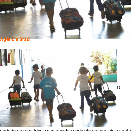
Agência Brasil
O
período de rematrícula nas escolas particulares tem início neste