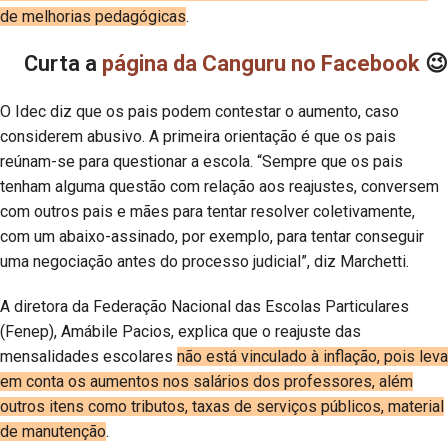
de melhorias pedagógicas
.
Curta a
página da Canguru no Facebook
😉
O Idec diz que os pais podem contestar o aumento, caso
considerem abusivo. A primeira orientação é que os pais
reúnam-se para questionar a escola. “Sempre que os pais
tenham alguma questão com relação aos reajustes, conversem
com outros pais e mães para tentar resolver coletivamente,
com um abaixo-assinado, por exemplo, para tentar conseguir
uma negociação antes do processo judicial”, diz Marchetti.
A diretora da Federação Nacional das Escolas Particulares
(Fenep), Amábile Pacios, explica que o reajuste das
mensalidades escolares
não está vinculado à inflação, pois leva
em conta os aumentos nos salários dos professores, além
outros itens como tributos, taxas de serviços públicos, material
de manutenção
.