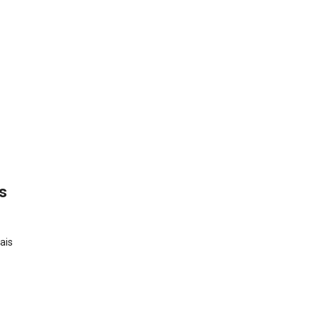
s
ais