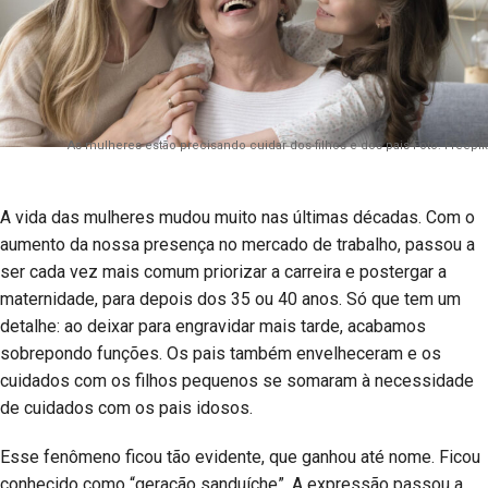
As mulheres estão precisando cuidar dos filhos e dos pais Foto: Freepik
A vida das mulheres mudou muito nas últimas décadas. Com o
aumento da nossa presença no mercado de trabalho, passou a
ser cada vez mais comum priorizar a carreira e postergar a
maternidade, para depois dos 35 ou 40 anos. Só que tem um
detalhe: ao deixar para engravidar mais tarde, acabamos
sobrepondo funções. Os pais também envelheceram e os
cuidados com os filhos pequenos se somaram à necessidade
de cuidados com os pais idosos.
Esse fenômeno ficou tão evidente, que ganhou até nome. Ficou
conhecido como “geração sanduíche”. A expressão passou a