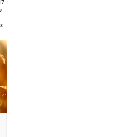
17
s
os