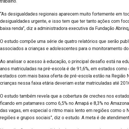
trabalho.
“As desigualdades regionais aparecem muito fortemente em todo
desigualdades urgente, e isso tem que ter tanto ações com foco
baixa renda”, diz a administradora executiva da Fundação Abrinq,
O estudo compõe uma série de quatro relatórios que serão publi
associados a crianças e adolescentes para o monitoramento do
Ao analisar o acesso à educação, o principal desafio está na edu
anos matriculadas na pré-escola é de 91,6%, em estados como 
estados com mais baixa oferta de pré-escola estão na Região 
crianças nessa faixa etária deveriam estar matriculadas até 201
O estudo também revela que a cobertura de creches nos estados
ficando em patamares como 6,5% no Amapá e 8,3% no Amazonas.
das vagas, em especial o ritmo mais lento em regiões como o N
regiões e grupos sociais”, diz o estudo. A meta é de atendime