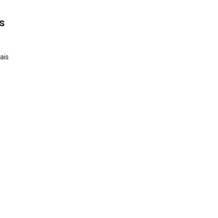
s
ais