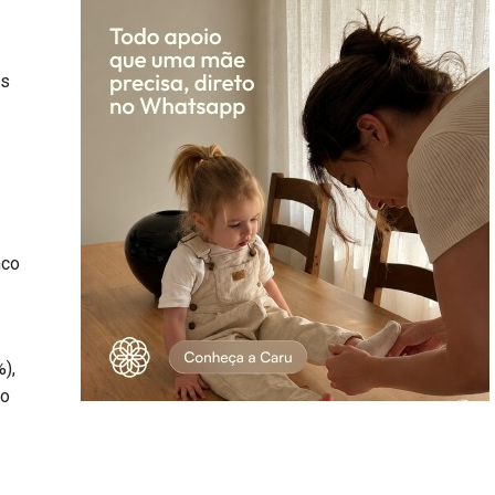
is
nco
),
ão