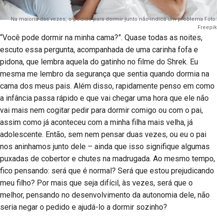
Na maioria das vezes, o pedido para dormir junto não indica um problema Foto:
Freepik
“Você pode dormir na minha cama?”. Quase todas as noites,
escuto essa pergunta, acompanhada de uma carinha fofa e
pidona, que lembra aquela do gatinho no filme do Shrek. Eu
mesma me lembro da segurança que sentia quando dormia na
cama dos meus pais. Além disso, rapidamente penso em como
a infância passa rápido e que vai chegar uma hora que ele não
vai mais nem cogitar pedir para dormir comigo ou com o pai,
assim como já aconteceu com a minha filha mais velha, já
adolescente. Então, sem nem pensar duas vezes, ou eu o pai
nos aninhamos junto dele – ainda que isso signifique algumas
puxadas de cobertor e chutes na madrugada. Ao mesmo tempo,
fico pensando: será que é normal? Será que estou prejudicando
meu filho? Por mais que seja difícil, às vezes, será que o
melhor, pensando no desenvolvimento da autonomia dele, não
seria negar o pedido e ajudá-lo a dormir sozinho?