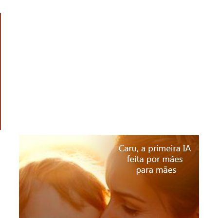
VOCÊ TEM UMA HISTÓRIA QUE QUER
COMPARTILHAR COM NOSSOS
LEITORES? ENVIE PARA
REDACAO@CANGURUONLINE.COM.BR
PARA NOSSA EDITORA AVALIAR! NÃO SE
ESQUEÇA DE COPIAR UMA FOTO SUA
COM SEU FILHOTE E SEUS DADOS
PESSOAIS 😉